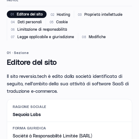
INDICE
Hosting
Proprietà intellettuale
Editore del sito
02
03
01
Dati personali
Cookie
04
05
Limitazione di responsabilità
06
Legge applicabile e giurisdizione
Modifiche
07
08
01
·
Sezione
Editore del sito
Il sito reversia.tech è edito dalla società identificata di
seguito, nell'ambito della sua attività di software SaaS di
traduzione e-commerce.
RAGIONE SOCIALE
Sequoia Labs
FORMA GIURIDICA
Société à Responsabilité Limitée (SARL)