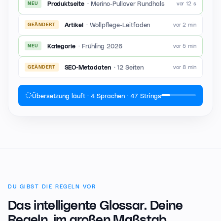
·
Merino-Pullover Rundhals
vor 12 s
Produktseite
NEU
·
Wollpflege-Leitfaden
vor 2 min
Artikel
GEÄNDERT
·
Frühling 2026
vor 5 min
Kategorie
NEU
·
12 Seiten
vor 8 min
SEO-Metadaten
GEÄNDERT
Übersetzung läuft · 4 Sprachen · 47 Strings
DU GIBST DIE REGELN VOR
Das intelligente Glossar.
Deine
Regeln, im großen Maßstab.