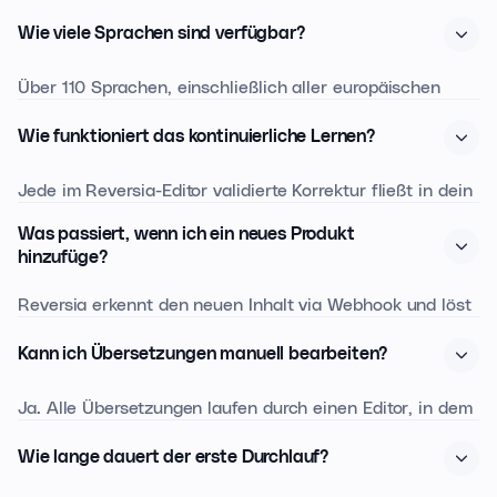
Übertragung und im Ruhezustand verschlüsselt. Unsere
Wie viele Sprachen sind verfügbar?
Anthropic-Partnerschaft beinhaltet eine Zero-Retention-
Politik: keiner deiner Inhalte wird aufbewahrt oder zum
Über 110 Sprachen, einschließlich aller europäischen
Training öffentlicher Modelle verwendet.
Sprachen, Englisch, Japanisch, Chinesisch (vereinfacht
Wie funktioniert das kontinuierliche Lernen?
und traditionell), Koreanisch, Arabisch, und der meisten
südostasiatischen Sprachen.
Jede im Reversia-Editor validierte Korrektur fließt in dein
Translation Memory ein. Bei den nachfolgenden
Was passiert, wenn ich ein neues Produkt
Durchläufen konsultiert die Engine dieses Memory vor
hinzufüge?
dem Übersetzen · das garantiert terminologische
Reversia erkennt den neuen Inhalt via Webhook und löst
Konsistenz im gesamten Katalog.
eine inkrementelle Übersetzung innerhalb von Sekunden
Kann ich Übersetzungen manuell bearbeiten?
aus.
Ja. Alle Übersetzungen laufen durch einen Editor, in dem
deine Teams prüfen, bearbeiten, validieren oder neu
Wie lange dauert der erste Durchlauf?
generieren können. Bearbeitungen werden für ähnliche
zukünftige Inhalte gespeichert.