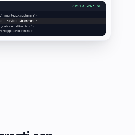
✓
AUTO-GENERATI
.../fr/manteaux/cachemire">
ref=".../en/coats/cashmere">
".../de/maentel/kaschmir">
../it/cappotti/cashmere">