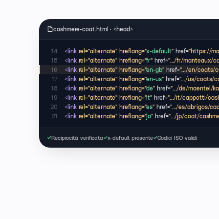
cashmere-coat.html · <head>
14
<link
rel="alternate" hreflang="
x-default
"
href=
"https://mai
15
<link
rel="alternate" hreflang="
fr
"
href=
".../fr/manteaux/c
16
<link
rel="alternate" hreflang="
en-gb
"
href=
".../en/coats/
17
<link
rel="alternate" hreflang="
en-us
"
href=
".../us/coats/
18
<link
rel="alternate" hreflang="
de
"
href=
".../de/maentel/k
19
<link
rel="alternate" hreflang="
it
"
href=
".../it/cappotti/ca
20
<link
rel="alternate" hreflang="
es
"
href=
".../es/abrigos/ca
21
<link
rel="alternate" hreflang="
ja
"
href=
".../jp/coat/cashm
Reciprocità verificata
x-default presente
Codici ISO validi
✓
✓
✓