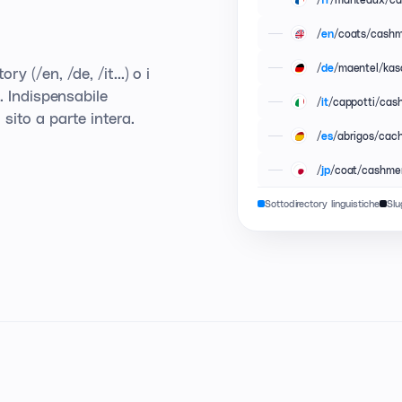
/
/coats/cash
en
/
/maentel/kas
de
 (/en, /de, /it...) o i
. Indispensabile
/
/cappotti/cas
it
sito a parte intera.
/
/abrigos/cac
es
/
/coat/cashme
jp
Sottodirectory linguistiche
Slu