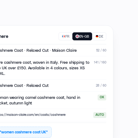
mere
FR
EN-GB
DE
shmere Coat · Relaxed Cut · Maison Claire
52 / 60
re cashmere coat, woven in Italy. Free shipping to
141 / 160
e UK over £150. Available in 4 colours, sizes XS
XL.
shmere Coat · Relaxed Cut
28 / 60
man wearing camel cashmere coat, hand in
OK
cket, autumn light
ps://maison-claire.com/en/coats/cashmere
AUTO
"
women cashmere coat UK
"