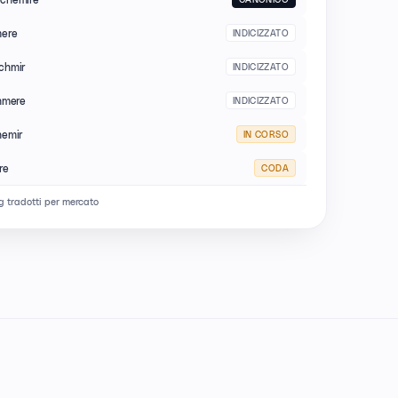
mere
INDICIZZATO
chmir
INDICIZZATO
hmere
INDICIZZATO
hemir
IN CORSO
re
CODA
g tradotti per mercato