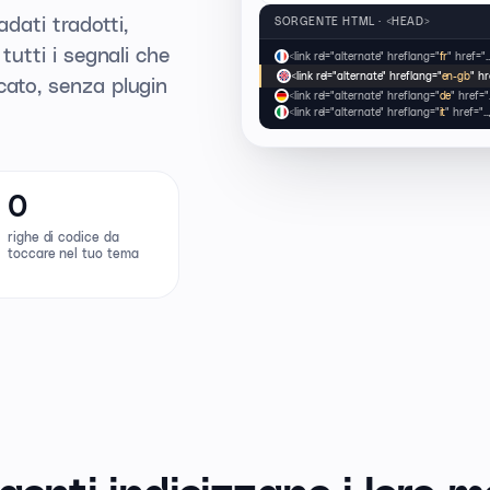
adati tradotti,
SORGENTE HTML · <HEAD>
tutti i segnali che
<link rel="alternate" hreflang="
fr
" href="
<link rel="alternate" hreflang="
en-gb
" h
cato, senza plugin
<link rel="alternate" hreflang="
de
" href=
<link rel="alternate" hreflang="
it
" href=".
0
righe di codice da
toccare nel tuo tema