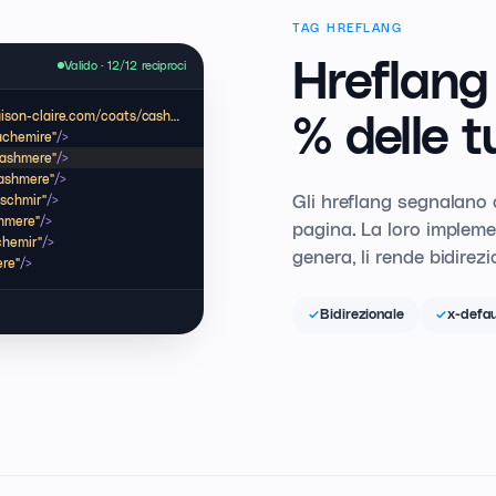
TAG HREFLANG
Hreflang 
Valido · 12/12 reciproci
son-claire.com/coats/cashmere"
/>
% delle t
achemire"
/>
cashmere"
/>
cashmere"
/>
Gli hreflang segnalano 
aschmir"
/>
shmere"
/>
pagina. La loro impleme
chemir"
/>
genera, li rende bidirezi
ere"
/>
Bidirezionale
x-defau