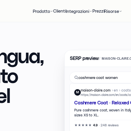
Clienti
Prezzi
Prodotto
Integrazioni
Risorse
ingua,
SERP preview
/
MAISON-CLAIRE
to
cashmere coat women
el
maison-claire.com
› en › coat
M
https://maison-claire.com/en/coats/
Cashmere Coat · Relaxed C
Pure cashmere coat, woven in Italy
sizes XS to XL.
★★★★★
·
248 reviews
4.9