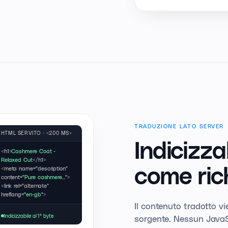
TRADUZIONE LATO SERVER
HTML SERVITO · <200 MS>
Indicizza
<h1>
Cashmere Coat -
Relaxed Cut
</h1>
come ric
<meta name="description"
content=
"Pure cashmere..."
>
<link rel="alternate"
hreflang=
"en-gb"
>
Il contenuto tradotto vi
Indicizzabile al 1° byte
sorgente. Nessun JavaS