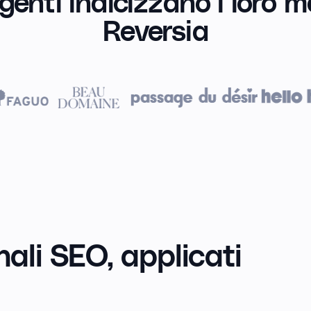
genti indicizzano i loro m
Reversia
ali SEO,
applicati