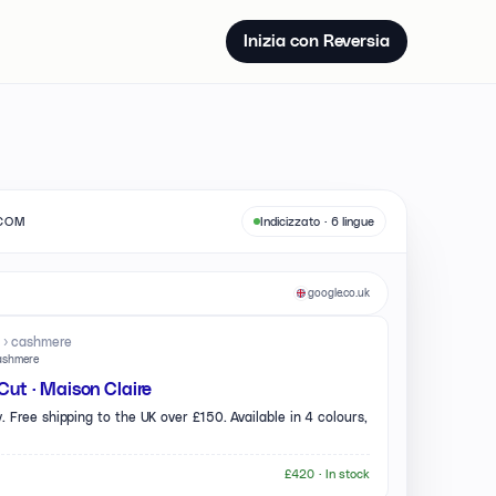
Inizia con Reversia
.COM
Indicizzato · 6 lingue
google.co.uk
s › cashmere
cashmere
ut · Maison Claire
. Free shipping to the UK over £150. Available in 4 colours,
£420 ·
In stock