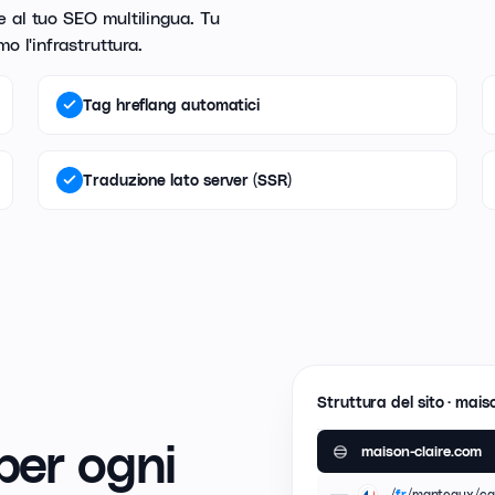
e al tuo SEO multilingua. Tu
o l'infrastruttura.
Tag hreflang automatici
Traduzione lato server (SSR)
Struttura del sito · mais
per ogni
maison-claire.com
/
/manteaux/ca
fr