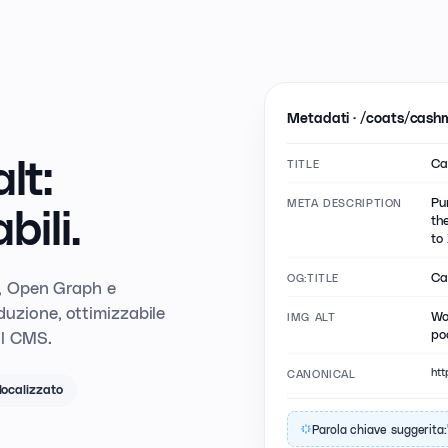
Metadati · /coats/cash
Ca
lt:
TITLE
Pu
META DESCRIPTION
bili.
th
to 
Ca
OG:TITLE
on, Open Graph e
aduzione, ottimizzabile
Wo
IMG ALT
po
il CMS.
htt
CANONICAL
localizzato
Parola chiave suggerita: