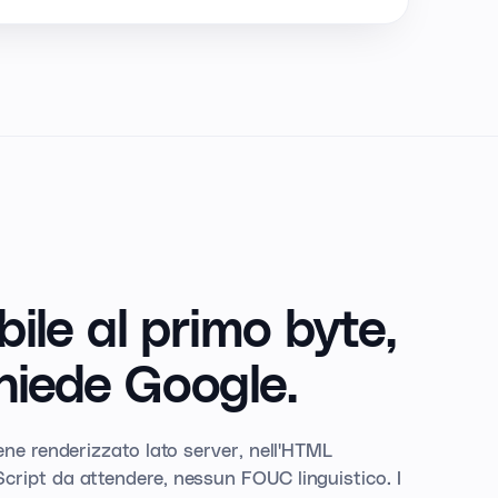
bile al primo
byte,
hiede Google.
ene renderizzato lato server, nell'HTML
cript da attendere, nessun FOUC linguistico. I