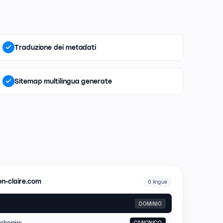
Traduzione dei metadati
Sitemap multilingua generate
on-claire.com
6 lingue
DOMINIO
chemire
CANONICO