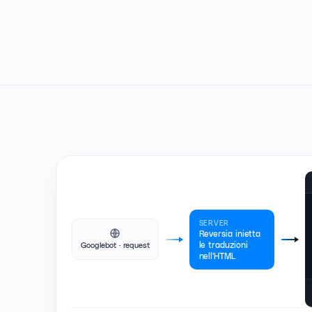
SERVER
Reversia inietta
le traduzioni
Googlebot · request
nell'HTML