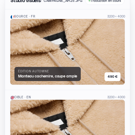
Studio visuels
/
CAMPAGNE_AH25.JPG
Traduction en cours
SOURCE · FR
3200 × 4000
ÉDITION AUTOMNE
Manteau cachemire, coupe ample
490 €
CIBLE · EN
3200 × 4000