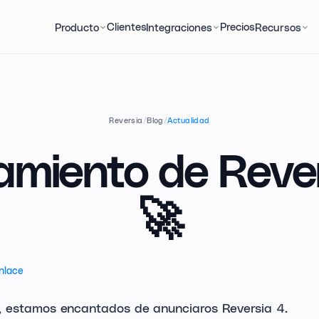
Clientes
Precios
Producto
Integraciones
Recursos
Reversia
/
Blog
/
Actualidad
miento de Reve
🚀
nlace
, estamos encantados de anunciaros Reversia 4.