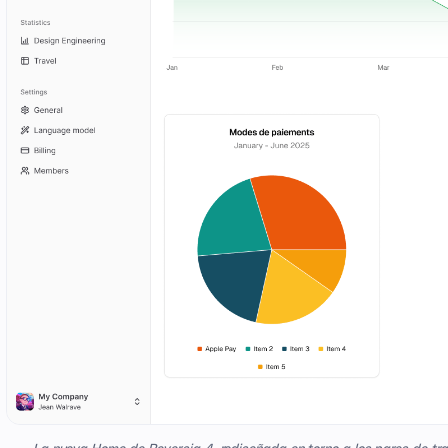
La nueva Home de Reversia 4, rediseñada en torno a los pares de trad